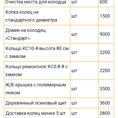
Очистка места для колодца
шт
600
Копка колец не
шт
1500
стандартного диаметра
Домик на колодец
шт
9000
«Стандарт»
Кольцо КС10-8 высота 80 см
шт
2200
с замком
Кольцо ремонтное КС0.8-8 с
шт
2200
замком
Ж/Б крышка с полимерным
шт
3500
люком
Деревянный осиновый щит
шт
3600
Доставка колец менее 5 шт
шт
2800